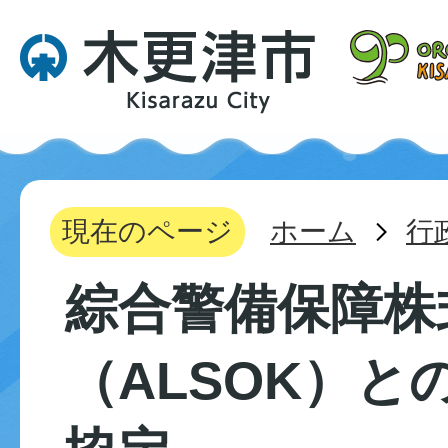
現在のページ
ホーム
行
綜合警備保障株
（ALSOK）と