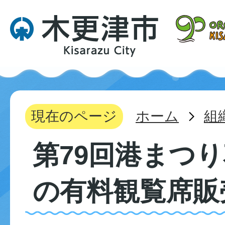
現在のページ
ホーム
組
第79回港まつ
の有料観覧席販