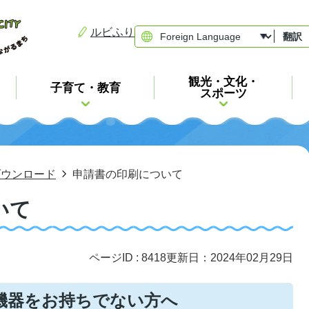
ルビふり
翻訳
観光・文化・
子育て・教育
スポーツ
ダウンロード
申請書の印刷について
いて
ページID :
8418
更新日：2024年02月29日
機器をお持ちでない方へ