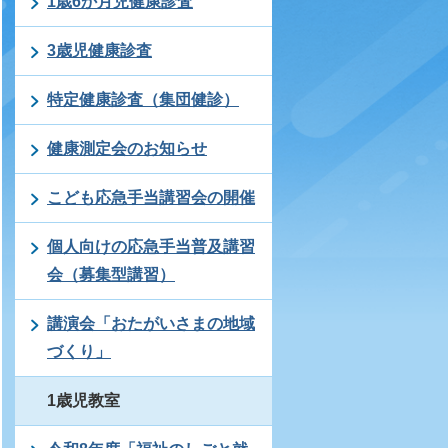
1歳6か月児健康診査
3歳児健康診査
特定健康診査（集団健診）
健康測定会のお知らせ
こども応急手当講習会の開催
個人向けの応急手当普及講習
会（募集型講習）
講演会「おたがいさまの地域
づくり」
1歳児教室