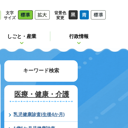
文字
背景色
サイズ
変更
しごと・産業
行政情報
キーワード検索
医療・健康・介護
乳児健康診査(生後4か月)