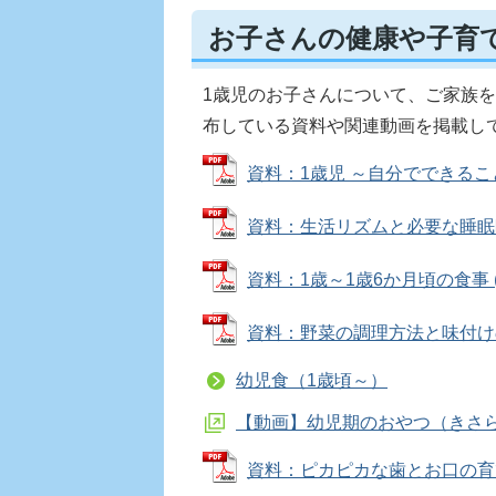
お子さんの健康や子育
1歳児のお子さんについて、ご家族
布している資料や関連動画を掲載し
資料：1歳児 ～自分でできることが
資料：生活リズムと必要な睡眠時間 (
資料：1歳～1歳6か月頃の食事 (PD
資料：野菜の調理方法と味付けの組み
幼児食（1歳頃～）
【動画】幼児期のおやつ（きさ
資料：ピカピカな歯とお口の育て方 (