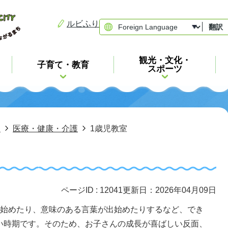
ルビふり
翻訳
観光・文化・
子育て・教育
スポーツ
ト
医療・健康・介護
1歳児教室
ページID :
12041
更新日：2026年04月09日
を始めたり、意味のある言葉が出始めたりするなど、でき
い時期です。そのため、お子さんの成長が喜ばしい反面、