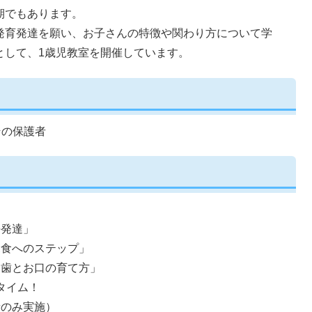
期でもあります。
発育発達を願い、お子さんの特徴や関わり方について学
として、1歳児教室を開催しています。
その保護者
長発達」
児食へのステップ」
な歯とお口の育て方」
タイム！
者のみ実施）