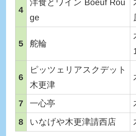
洋食とワイン Boeuf Rou
4
ge
5
舵輪
ピッツェリアスクデット
6
木更津
7
一心亭
8
いなげや木更津請西店