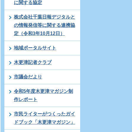
に関する協定
株式会社千葉日報デジタルと
の情報発信等に関する連携協
定（令和3年10月12日）
地域ポータルサイト
木更津記者クラブ
市議会だより
令和5年度木更津マガジン制
作レポート
市民ライターがつくったガイ
ドブック「木更津マガジン」