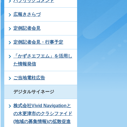
パブリックコメント
広報きさらづ
定例記者会見
定例記者会見・行事予定
「かずさエフエム」を活用し
た情報発信
ご当地電柱広告
デジタルサイネージ
株式会社Vivid Navigationと
の木更津市のクラシファイド
(地域の募集情報)の拡散促進