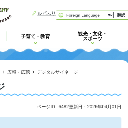
ルビふり
翻訳
観光・文化・
子育て・教育
スポーツ
報
広報・広聴
デジタルサイネージ
ジ
ページID :
6482
更新日：2026年04月01日