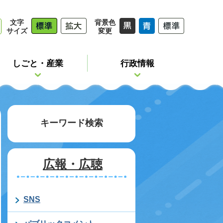
文字
背景色
サイズ
変更
しごと・産業
行政情報
キーワード検索
広報・広聴
SNS