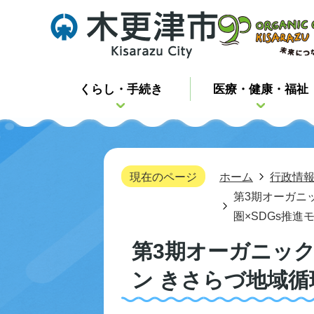
くらし・手続き
医療・健康・福祉
現在のページ
ホーム
行政情
第3期オーガニ
圏×SDGs推進
第3期オーガニッ
ン きさらづ地域循