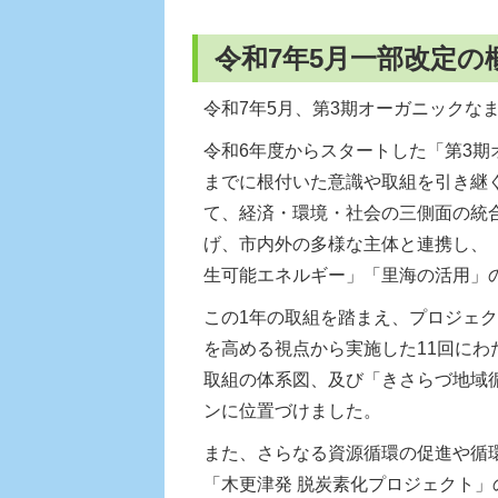
令和7年5月一部改定の
令和7年5月、第3期オーガニックな
令和6年度からスタートした「第3
までに根付いた意識や取組を引き継
て、経済・環境・社会の三側面の統
げ、市内外の多様な主体と連携し、
生可能エネルギー」「里海の活用」の
この1年の取組を踏まえ、プロジェ
を高める視点から実施した11回にわ
取組の体系図、及び「きさらづ地域
ンに位置づけました。
また、さらなる資源循環の促進や循
「木更津発 脱炭素化プロジェクト