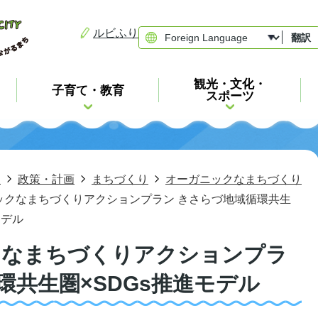
ルビふり
翻訳
観光・文化・
子育て・教育
スポーツ
報
政策・計画
まちづくり
オーガニックなまちづくり
ックなまちづくりアクションプラン きさらづ地域循環共生
モデル
クなまちづくりアクションプラ
環共生圏×SDGs推進モデル