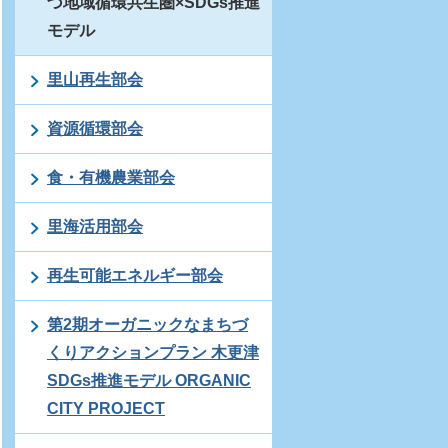
づ地域循環共生圏×SDGs推進
モデル
里山再生部会
資源循環部会
食・有機農業部会
里海活用部会
再生可能エネルギー部会
第2期オーガニックなまちづ
くりアクションプラン 木更津
SDGs推進モデル ORGANIC
CITY PROJECT