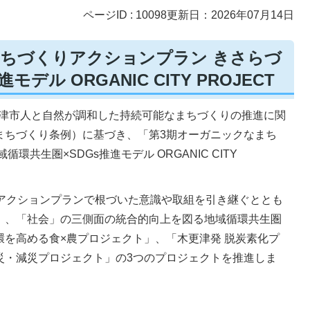
ページID :
10098
更新日：2026年07月14日
まちづくりアクションプラン きさらづ
デル ORGANIC CITY PROJECT
木更津市人と自然が調和した持続可能なまちづくりの推進に関
まちづくり条例）に基づき、「第3期オーガニックなまち
共生圏×SDGs推進モデル ORGANIC CITY
期アクションプランで根づいた意識や取組を引き継ぐととも
」、「社会」の三側面の統合的向上を図る地域循環共生圏
を高める食×農プロジェクト」、「木更津発 脱炭素化プ
災・減災プロジェクト」の3つのプロジェクトを推進しま