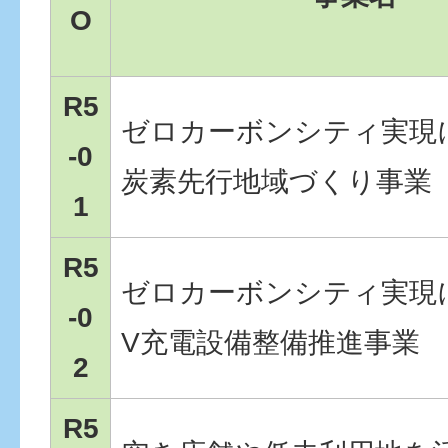
O
R5
ゼロカーボンシティ実現
-0
炭素先行地域づくり事業
1
R5
ゼロカーボンシティ実現
-0
V充電設備整備推進事業
2
R5