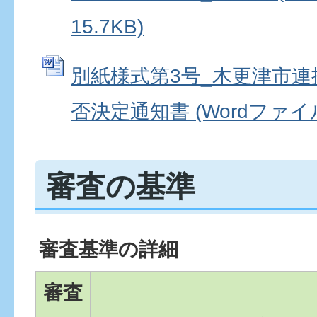
15.7KB)
別紙様式第3号_木更津市
否決定通知書 (Wordファイル:
審査の基準
審査基準の詳細
審査