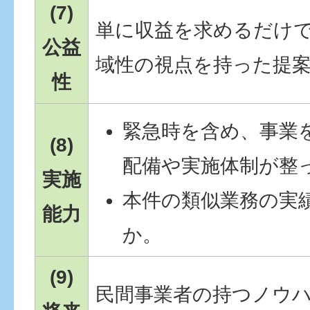
(7)
単に収益を求めるだけ
公益
域性の視点を持った提
性
緊急時を含め、事業
(8)
配備や実施体制が整
実施
本件の類似業務の実
能力
か。
(9)
民間事業者の持つノウ