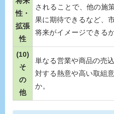
将来
されることで、他の施
性・
果に期待できるなど、
拡張
将来がイメージできる
性
(10)
単なる営業や商品の売
そ
対する熱意や高い取組
の
か。
他