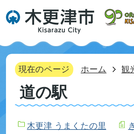
現在のページ
ホーム
観
道の駅
木更津 うまくたの里