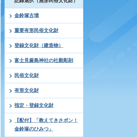
記録選択（無形民俗文化財）
金鈴塚古墳
重要有形民俗文化財
登録文化財（建造物）
富士見厳島神社の社殿彫刻
民俗文化財
有形文化財
指定・登録文化財
【配付】「教えてきさポン！
金鈴塚のひみつ」