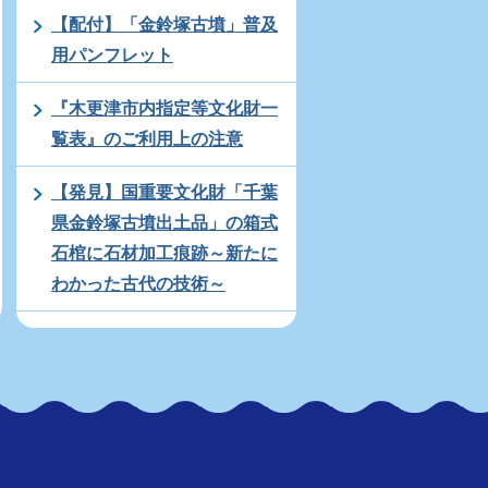
【配付】「金鈴塚古墳」普及
用パンフレット
『木更津市内指定等文化財一
覧表』のご利用上の注意
【発見】国重要文化財「千葉
県金鈴塚古墳出土品」の箱式
石棺に石材加工痕跡～新たに
わかった古代の技術～