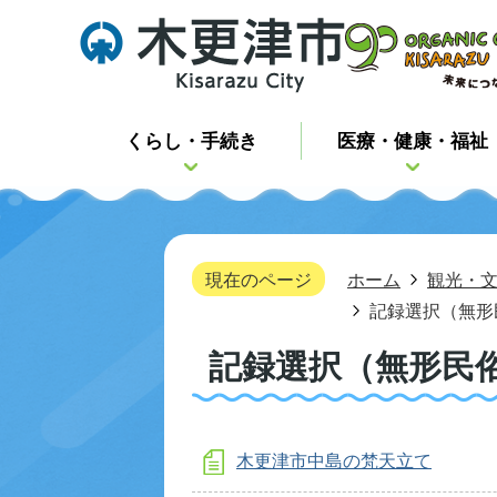
くらし・手続き
医療・健康・福祉
現在のページ
ホーム
観光・
記録選択（無形
記録選択（無形民
木更津市中島の梵天立て