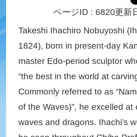
ページID :
6820
更新日
Takeshi Ihachiro Nobuyoshi (Ih
1824), born in present-day Ka
master Edo-period sculptor wh
“the best in the world at carvi
Commonly referred to as “Nami
of the Waves)”, he excelled at
waves and dragons. Ihachi’s wo