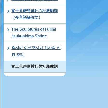
富士見厳島神社の社殿彫刻
（多言語解説文）
The Sculptures of Fujimi
Itsukushima Shrine
후지미 이쓰쿠시마 신사의 신
전 조각
富士见严岛神社的社殿雕刻