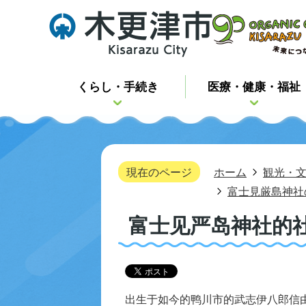
くらし・手続き
医療・健康・福祉
現在のページ
ホーム
観光・
富士見厳島神社
富士见严岛神社的
出生于如今的鸭川市的武志伊八郎信由（