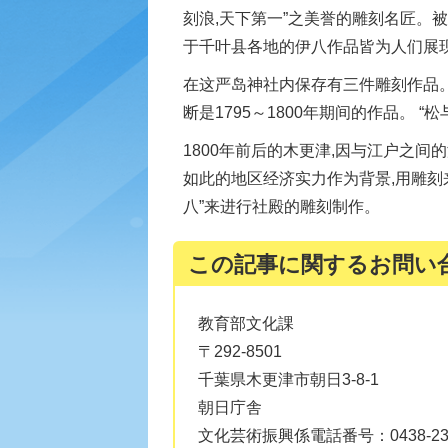
刻浪,天下第一”之美誉的雕刻名匠。
于千叶县各地的伊八作品皆为人们展
在这严岛神社内保存有三件雕刻作品。
断是1795～1800年期间的作品。 “
1800年前后的木更津,因与江户之间
如此的地区经济实力作为背景,用雕刻
八”来进行社殿的雕刻制作。
この記事に関するお問い
教育部文化課
〒292-8501
千葉県木更津市朝日3-8-1
朝日庁舎
文化芸術振興係電話番号：0438-23-