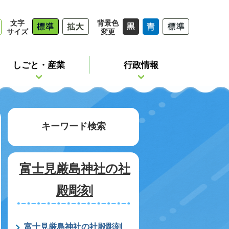
文字
背景色
サイズ
変更
しごと・産業
行政情報
キーワード検索
富士見厳島神社の社
殿彫刻
富士見厳島神社の社殿彫刻