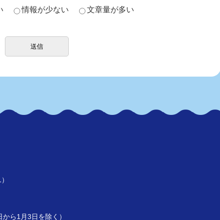
い
情報が少ない
文章量が多い
1）
）
9日から1月3日を除く）