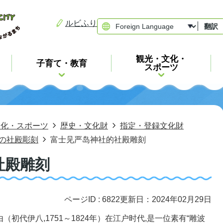
ルビふり
翻訳
観光・文化・
子育て・教育
スポーツ
文化・スポーツ
歴史・文化財
指定・登録文化財
の社殿彫刻
富士见严岛神社的社殿雕刻
社殿雕刻
ページID :
6822
更新日：2024年02月29日
初代伊八,1751～1824年）在江户时代,是一位素有“雕波