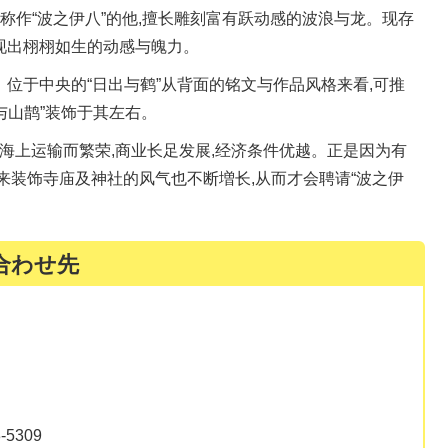
被称作“波之伊八”的他,擅长雕刻富有跃动感的波浪与龙。现存
现出栩栩如生的动感与魄力。
位于中央的“日出与鹤”从背面的铭文与作品风格来看,可推
松与山鹊”装饰于其左右。
的海上运输而繁荣,商业长足发展,经济条件优越。正是因为有
来装饰寺庙及神社的风气也不断増长,从而才会聘请“波之伊
合わせ先
5309