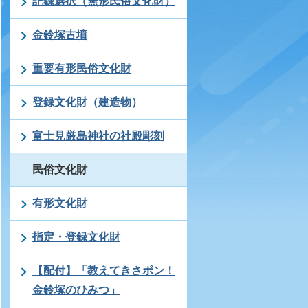
記録選択（無形民俗文化財）
金鈴塚古墳
重要有形民俗文化財
登録文化財（建造物）
富士見厳島神社の社殿彫刻
民俗文化財
有形文化財
指定・登録文化財
【配付】「教えてきさポン！
金鈴塚のひみつ」