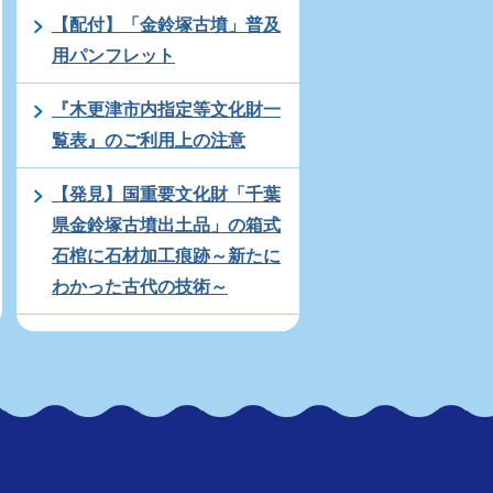
【配付】「金鈴塚古墳」普及
用パンフレット
『木更津市内指定等文化財一
覧表』のご利用上の注意
【発見】国重要文化財「千葉
県金鈴塚古墳出土品」の箱式
石棺に石材加工痕跡～新たに
わかった古代の技術～