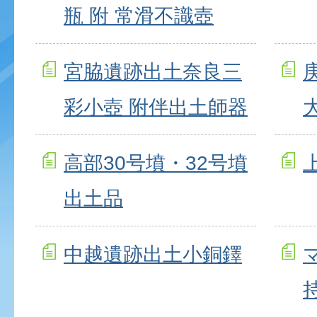
瓶 附 常滑不識壺
宮脇遺跡出土奈良三
彩小壺 附伴出土師器
高部30号墳・32号墳
出土品
中越遺跡出土小銅鐸