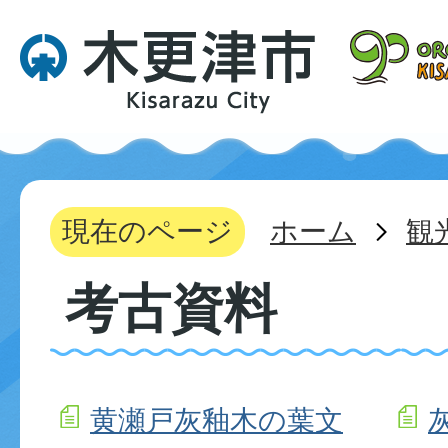
現在のページ
ホーム
観
考古資料
黄瀬戸灰釉木の葉文