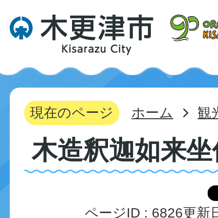
現在のページ
ホーム
観
木造釈迦如来坐
ページID :
6826
更新日