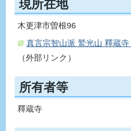
現所在地
木更津市曽根96
真言宗智山派 鷲光山 釋蔵寺（
（外部リンク）
所有者等
釋蔵寺