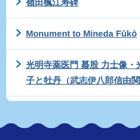
嶺田楓江寿碑
Monument to Mineda Fūkō
光明寺薬医門 蟇股 力士像・
子と牡丹（武志伊八郎信由関