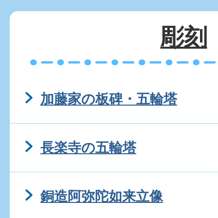
彫刻
加藤家の板碑・五輪塔
長楽寺の五輪塔
銅造阿弥陀如来立像