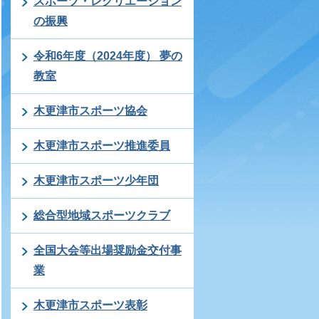
スポーツ・レクリエーション
の振興
令和6年度（2024年度） 夢の
教室
木更津市スポーツ協会
木更津市スポーツ推進委員
木更津市スポーツ少年団
総合型地域スポーツクラブ
全国大会等出場奨励金交付事
業
木更津市スポーツ表彰