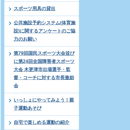
スポーツ用具の貸出
公共施設予約システム(体育施
設)に関するアンケートのご協
力のお願い
第79回国民スポーツ大会並び
に第24回全国障害者スポーツ
大会 木更津市出場選手・監
督・コーチに対する市長激励
会
いっしょにやってみよう！親
子運動あそび
自宅で楽しめる運動の紹介