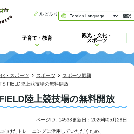
ルビふり
翻訳
観光・文化・
子育て・教育
スポーツ
文化・スポーツ
スポーツ
スポーツ振興
ORTS FIELD陸上競技場の無料開放
TS FIELD陸上競技場の無料開放
ページID :
14533
更新日：2026年05月28日
」に向けたトレーニングに活用していただくため、