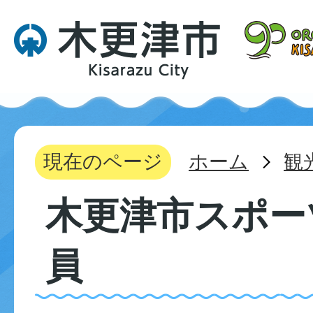
現在のページ
ホーム
観
木更津市スポー
員