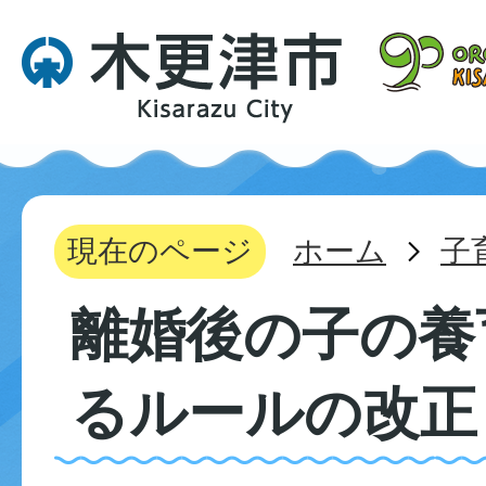
現在のページ
ホーム
子
離婚後の子の養
るルールの改正