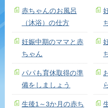
赤ちゃんのお風呂
（沐浴）の仕方
妊娠中期のママと赤
ちゃん
パパも育休取得の準
備をしましょう
生後1～3か月の赤ち