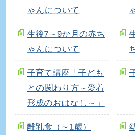
ゃんについて
生後7～9か月の赤ち
ゃんについて
子育て講座「子ども
との関わり方～愛着
形成のおはなし～」
離乳食（～1歳）