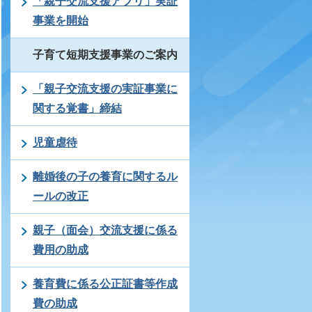
「親子交流支援アプリ」実証
事業を開始
子育て短期支援事業のご案内
「親子交流支援の実証事業に
関する覚書」締結
児童虐待
離婚後の子の養育に関するル
ールの改正
親子（面会）交流支援に係る
費用の助成
養育費に係る公正証書等作成
費の助成