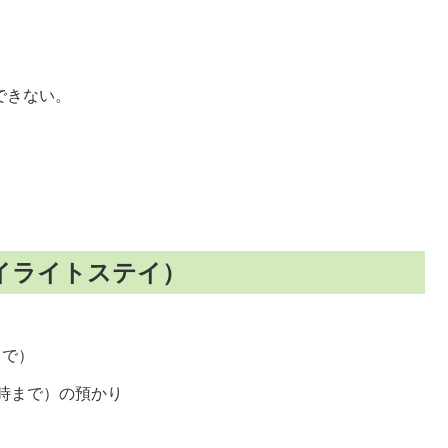
）
できない。
イライトステイ）
まで）
5時まで）の預かり