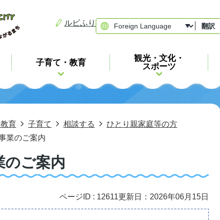
ルビふり
翻訳
観光・文化・
子育て・教育
スポーツ
・教育
子育て
相談する
ひとり親家庭等の方
事業のご案内
業のご案内
ページID :
12611
更新日：2026年06月15日