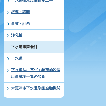
下水道排水設備指定工事
概要・説明
事業・計画
浄化槽
下水道事業会計
下水道
下水道法に基づく特定施設届
出事業場一覧の閲覧
木更津市下水道取扱金融機関