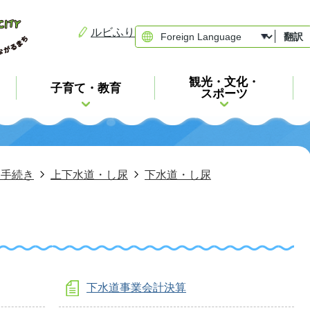
ルビふり
翻訳
観光・文化・
子育て・教育
スポーツ
・手続き
上下水道・し尿
下水道・し尿
下水道事業会計決算