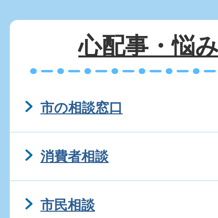
防犯パトロールとはなんで
心配事・悩
木更津市内に防犯カメラは
か?
市の相談窓口
木更津市ではどのような防
ますか?
消費者相談
防犯のため防犯灯の設置を
市民相談