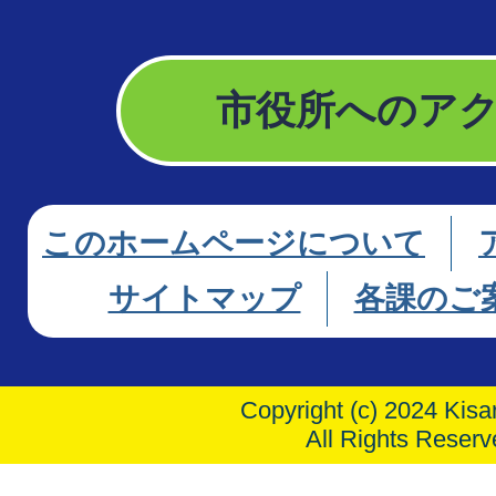
者保安講習は必ず受講しな
か。
市役所へのア
危険物取扱者保安講習は、
れば良いですか。
このホームページについて
サイトマップ
各課のご
消防設備士講習は、いつま
いですか。
Copyright (c) 2024 Kisar
All Rights Reserv
危険物保安監督者の被選任要