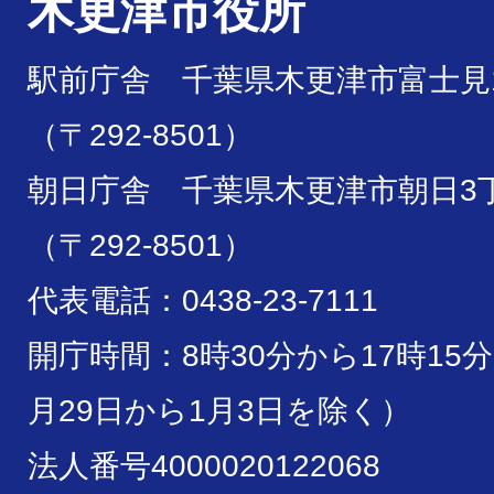
木更津市役所
駅前庁舎 千葉県木更津市富士見1
家族(自分)宛に、身に覚え
（〒292-8501）
いのハガキが届きました。
朝日庁舎 千葉県木更津市朝日3丁
が、無視しても大丈夫です
（〒292-8501）
代表電話：0438-23-7111
ローンやクレジットカード
開庁時間：8時30分から17時15
ん。どうしたらいいですか
月29日から1月3日を除く）
危険物取扱者免状所持者で
法人番号4000020122068