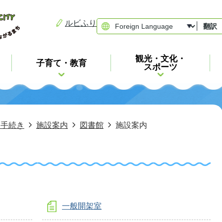
ルビふり
翻訳
観光・文化・
子育て・教育
スポーツ
・手続き
施設案内
図書館
施設案内
一般開架室