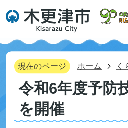
現在のページ
ホーム
く
令和6年度予防
を開催