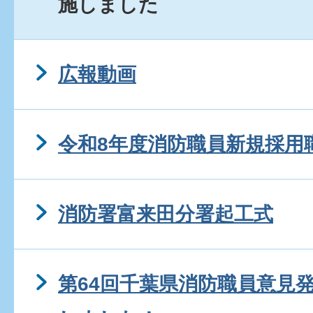
施しました
広報動画
令和8年度消防職員新規採用
消防署富来田分署起工式
第64回千葉県消防職員意見