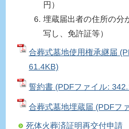
円）
埋蔵届出者の住所の分
写し、免許証等）
合葬式墓地使用権承継届 (P
61.4KB)
誓約書 (PDFファイル: 342.
合葬式墓地埋蔵届 (PDFファイル
死体火葬済証明再交付申請