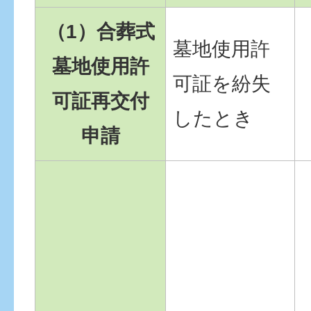
（1）合葬式
墓地使用許
墓地使用許
可証を紛失
可証再交付
したとき
申請