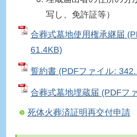
写し、免許証等）
合葬式墓地使用権承継届 (P
61.4KB)
誓約書 (PDFファイル: 342.
合葬式墓地埋蔵届 (PDFファイル
死体火葬済証明再交付申請