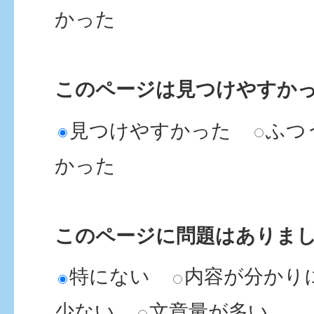
程と時間を知りたい。
かった
木更津市霊園管理手数料を
このページは見つけやすか
がどうすればよいですか。
見つけやすかった
ふつ
かった
木更津市霊園管理手数料の
たいがどうすればよいです
このページに問題はありま
木更津市霊園の開園・閉園
特にない
内容が分かり
少ない
文章量が多い