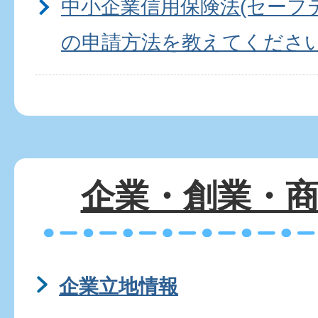
中小企業信用保険法(セーフ
の申請方法を教えてくださ
中小企業資金融資制度とはな
らづ-Biz(木更津市産業・創
企業・創業・
ついて教えてください
創業塾について教えてくだ
企業立地情報