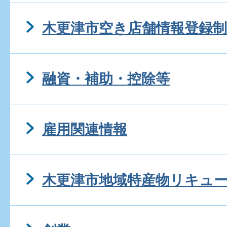
市場で商品を買うことが出
木更津市空き店舗情報登録制
市場に商品を出荷したいが
融資・補助・控除等
か。
雇用関連情報
市場の中に食堂、お菓子・
している店舗はありますか
木更津市地域特産物リキュ