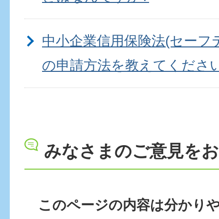
中小企業信用保険法(セーフ
の申請方法を教えてくださ
中小企業資金融資制度とはな
みなさまのご意見を
らづ-Biz(木更津市産業・創
ついて教えてください
このページの内容は分かり