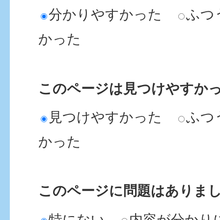
創業塾について教えてくだ
分かりやすかった
ふつ
かった
市場で商品を買うことが出
このページは見つけやすか
市場に商品を出荷したいが
見つけやすかった
ふつ
か。
かった
市場の中に食堂、お菓子・
している店舗はありますか
このページに問題はありま
特にない
内容が分かり