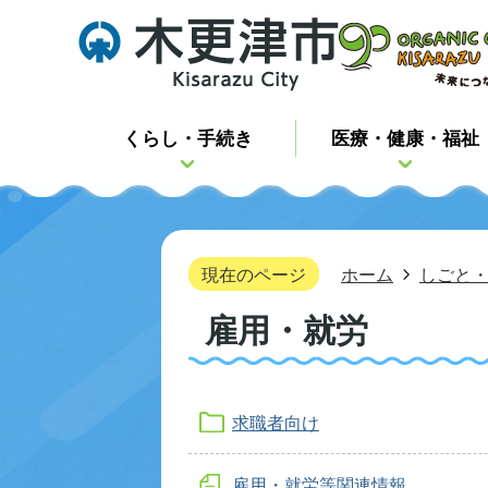
くらし・手続き
医療・健康・福祉
現在のページ
ホーム
しごと
雇用・就労
求職者向け
雇用・就労等関連情報