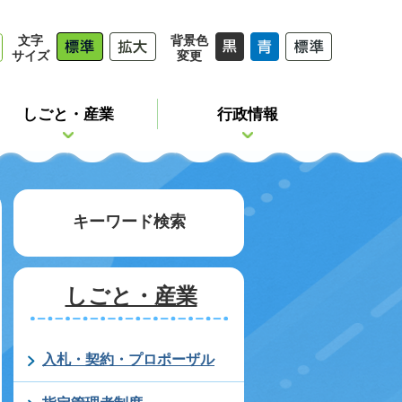
文字
背景色
サイズ
変更
しごと・産業
行政情報
キーワード検索
しごと・産業
入札・契約・プロポーザル