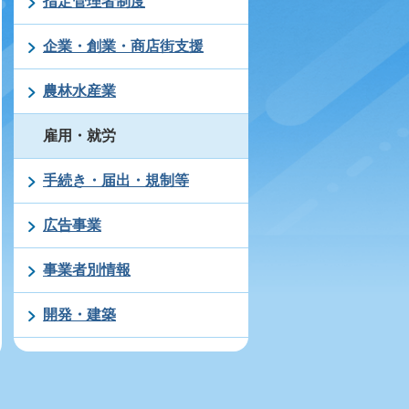
指定管理者制度
企業・創業・商店街支援
農林水産業
雇用・就労
手続き・届出・規制等
広告事業
事業者別情報
開発・建築