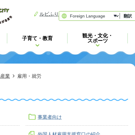
ルビふり
翻訳
観光・文化・
子育て・教育
スポーツ
・産業
雇用・就労
事業者向け
外国人材雇用支援窓口の紹介