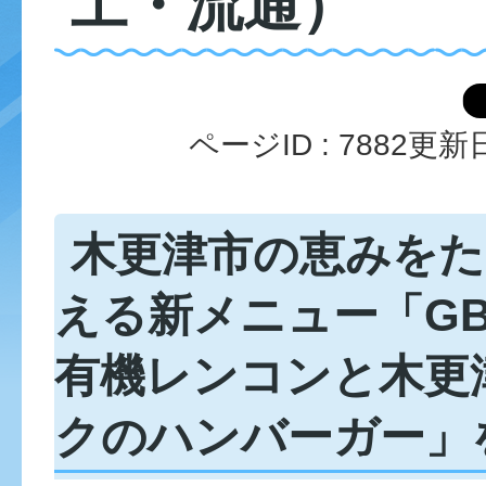
工・流通）
ページID :
7882
更新日
木更津市の恵みを
える新メニュー「G
有機レンコンと木更
クのハンバーガー」