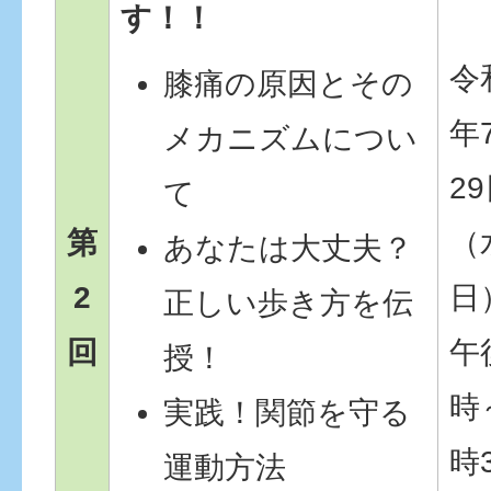
す！！
令
膝痛の原因とその
年
メカニズムについ
2
て
第
（
あなたは大丈夫？
2
日
正しい歩き方を伝
回
午
授！
時
実践！関節を守る
時
運動方法