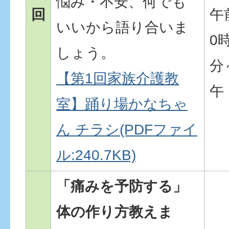
悩み・不安、何でも
回
午
いいから語り合いま
0時
しょう。
分
【第1回家族介護教
午
室】踊り場かなちゃ
ん チラシ(PDFファイ
ル:240.7KB)
「痛みを予防する」
体の作り方教えま