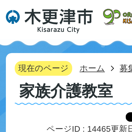
現在のページ
ホーム
募
家族介護教室
ページID :
14465
更新日