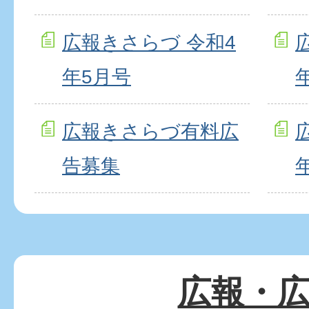
広報きさらづ 令和4
年5月号
広報きさらづ有料広
告募集
広報・