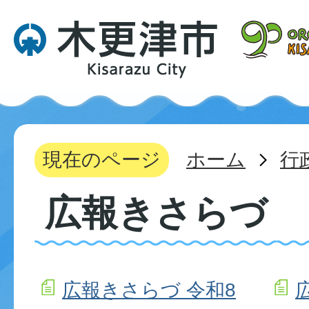
現在のページ
ホーム
行
広報きさらづ
広報きさらづ 令和8