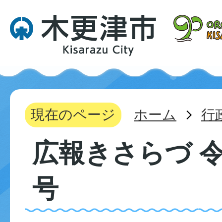
現在のページ
ホーム
行
広報きさらづ 令
号