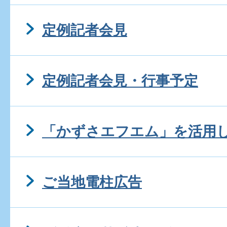
定例記者会見
定例記者会見・行事予定
「かずさエフエム」を活用
ご当地電柱広告