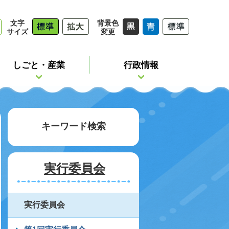
文字
背景色
サイズ
変更
しごと・産業
行政情報
キーワード検索
実行委員会
実行委員会