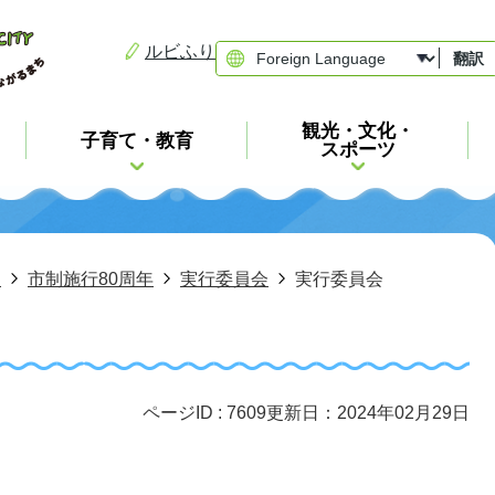
ルビふり
翻訳
観光・文化・
子育て・教育
スポーツ
報
市制施行80周年
実行委員会
実行委員会
ページID :
7609
更新日：2024年02月29日