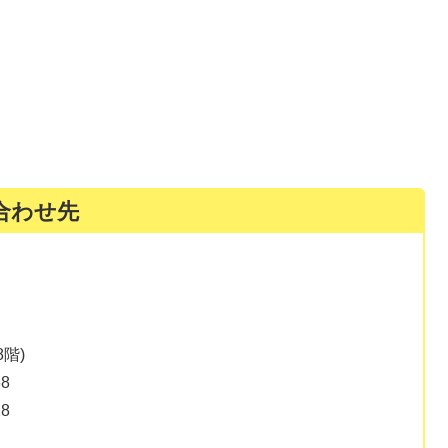
合わせ先
階)
8
8