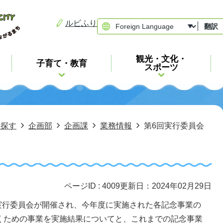
ルビふり
翻訳
観光・文化・
子育て・教育
スポーツ
ら探す
企画部
企画課
業務情報
第6回実行委員会
ページID :
4009
更新日：2024年02月29日
回実行委員会が開催され、今年度に実施された各記念事業の
くための事業を実施結果についてと、これまでの記念事業