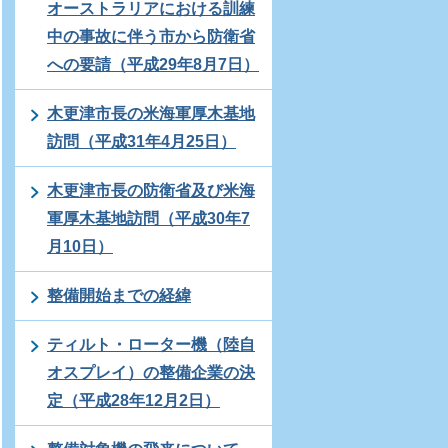
オーストラリアにおける訓練
中の事故に伴う市から防衛省
への要請（平成29年8月7日）
木更津市長の米海軍厚木基地
訪問（平成31年4月25日）
木更津市長の防衛省及び米海
軍厚木基地訪問（平成30年7
月10日）
整備開始までの経緯
ティルト・ローター機（陸自
オスプレイ）の整備企業の決
定（平成28年12月2日）