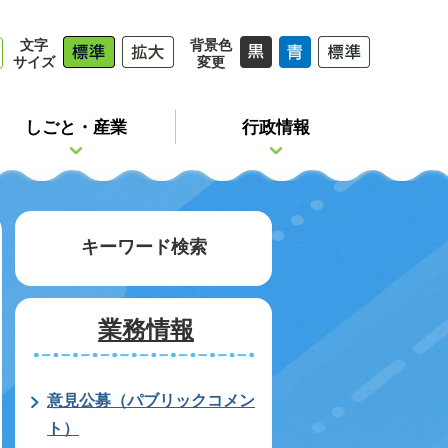
文字
背景色
サイズ
変更
しごと・産業
行政情報
キーワード検索
業務情報
意見公募（パブリックコメン
ト）