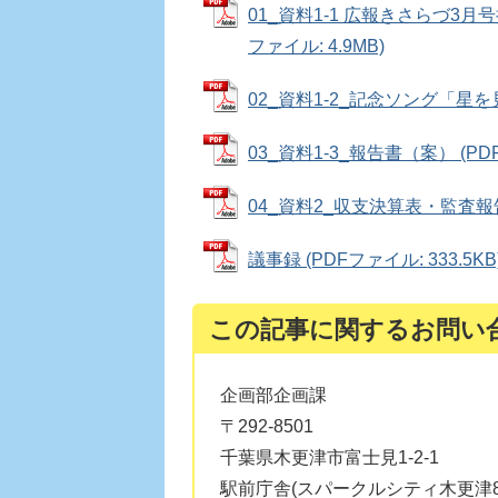
01_資料1-1 広報きさらづ3
ファイル: 4.9MB)
02_資料1-2_記念ソング「星を見
03_資料1-3_報告書（案） (PDF
04_資料2_収支決算表・監査報告書
議事録 (PDFファイル: 333.5KB
この記事に関するお問い
企画部企画課
〒292-8501
千葉県木更津市富士見1-2-1
駅前庁舎(スパークルシティ木更津8