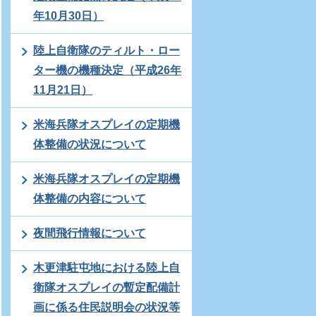
年10月30日）
陸上自衛隊のティルト・ロー
ター機の機種決定（平成26年
11月21日）
米海兵隊オスプレイの定期機
体整備の状況について
米海兵隊オスプレイの定期機
体整備の内容について
夜間飛行情報について
木更津駐屯地における陸上自
衛隊オスプレイの暫定配備計
画に係る住民説明会の状況等