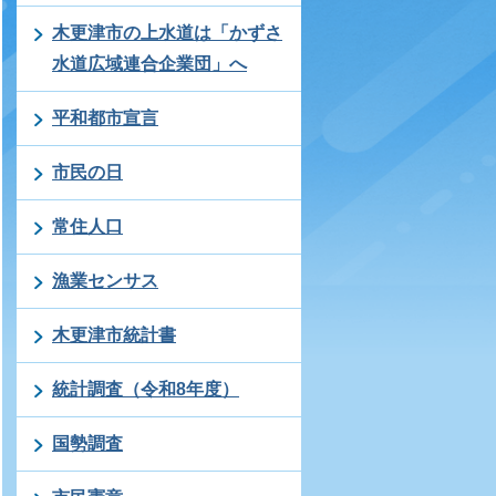
木更津市の上水道は「かずさ
水道広域連合企業団」へ
平和都市宣言
市民の日
常住人口
漁業センサス
木更津市統計書
統計調査（令和8年度）
国勢調査