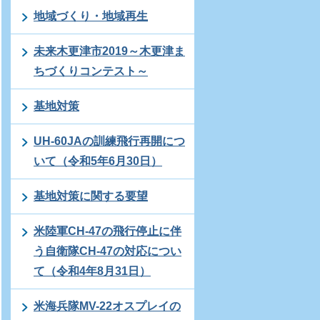
地域づくり・地域再生
未来木更津市2019～木更津ま
ちづくりコンテスト～
基地対策
UH-60JAの訓練飛行再開につ
いて（令和5年6月30日）
基地対策に関する要望
米陸軍CH-47の飛行停止に伴
う自衛隊CH-47の対応につい
て（令和4年8月31日）
米海兵隊MV-22オスプレイの