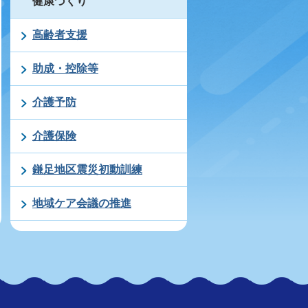
健康づくり
高齢者支援
助成・控除等
介護予防
介護保険
鎌足地区震災初動訓練
地域ケア会議の推進