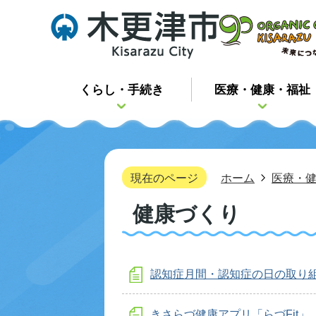
くらし・手続き
医療・健康・福祉
現在のページ
ホーム
医療・
健康づくり
認知症月間・認知症の日の取り
きさらづ健康アプリ「らづFit」