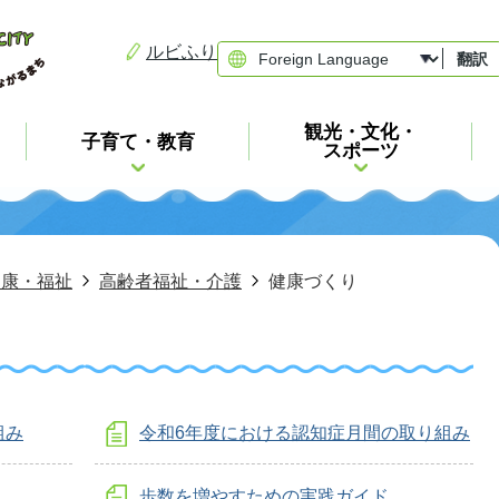
ルビふり
翻訳
観光・文化・
子育て・教育
スポーツ
健康・福祉
高齢者福祉・介護
健康づくり
組み
令和6年度における認知症月間の取り組み
歩数を増やすための実践ガイド