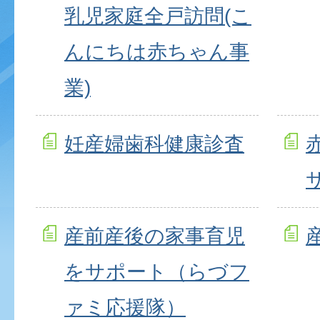
乳児家庭全戸訪問(こ
んにちは赤ちゃん事
業)
妊産婦歯科健康診査
産前産後の家事育児
をサポート（らづフ
ァミ応援隊）