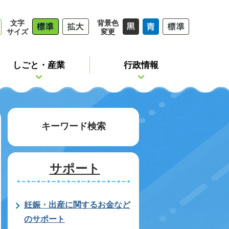
文字
背景色
サイズ
変更
しごと・産業
行政情報
キーワード検索
サポート
妊娠・出産に関するお金など
のサポート