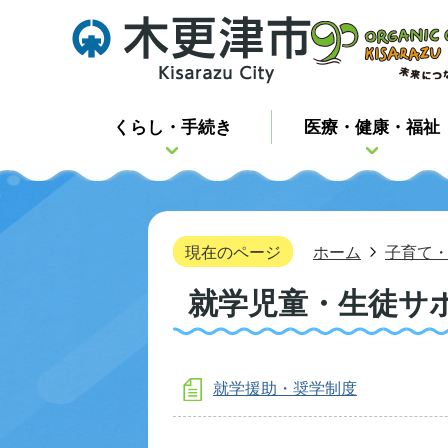
くらし・手続き
医療・健康・福祉
現在のページ
ホーム
子育て
就学児童・生徒サ
就学援助・奨学制度