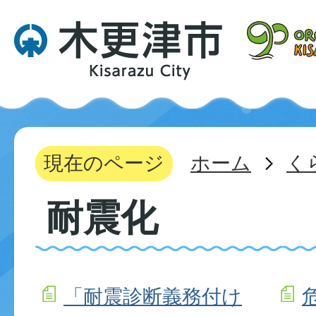
現在のページ
ホーム
く
耐震化
「耐震診断義務付け