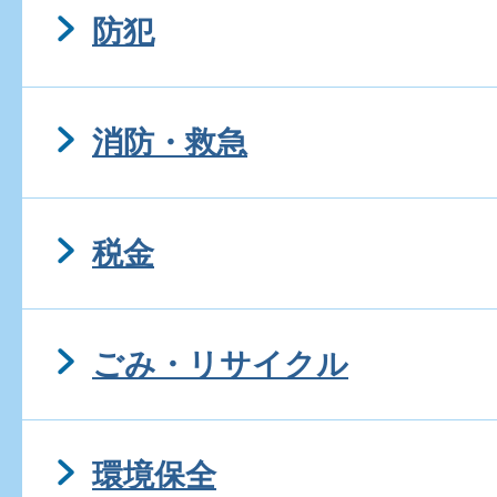
防犯
書類を教えてください
マイホーム借上げ制度とは
消防・救急
住宅を新築する際、省エネ
税金
きる補助金はありますか？
ごみ・リサイクル
近隣の土地に雑草が繁茂し
合わせ先はどこですか。
環境保全