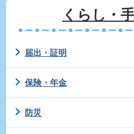
助金額を教えてください
くらし・
木更津市街なか居住マンシ
とはなんですか?
届出・証明
住宅宿泊事業（民泊）とはな
保険・年金
被相続人居住用家屋等確認書
防災
被相続人居住用家屋等確認