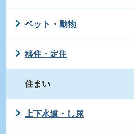
すまい給付金を申し込みた
ペット・動物
コンクリートブロック塀が
移住・定住
たいのですが。
木更津市街なか居住マンシ
住まい
補助金を申請したい。
上下水道・し尿
木更津市街なか居住マンシ