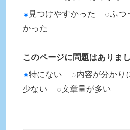
火葬場の売店にはどのよう
見つけやすかった
ふつ
いますか。
かった
火葬場のバリアフリー設備
このページに問題はありま
がありますか。
特にない
内容が分かり
少ない
文章量が多い
火葬場で飲食物の提供はし
火葬費助成の対象者と請求