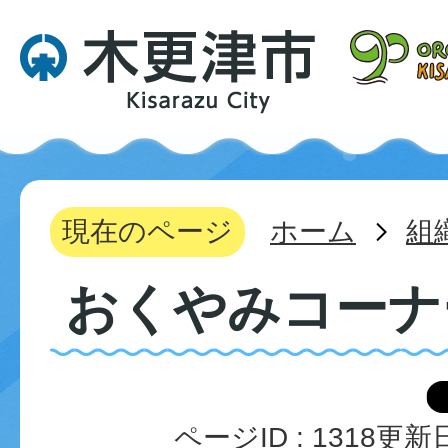
現在のページ
ホーム
組
おくやみコーナ
ページID :
1318
更新日