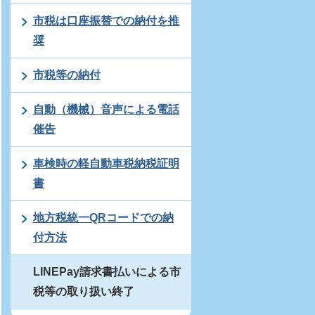
市税は口座振替での納付を推
奨
市税等の納付
自動（機械）音声による電話
催告
車検時の軽自動車税納税証明
書
地方税統一QRコードでの納
付方法
LINEPay請求書払いによる市
税等の取り扱い終了