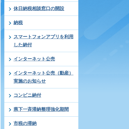
休日納税相談窓口の開設
納税
スマートフォンアプリを利用
した納付
インターネット公売
インターネット公売（動産）
実施のお知らせ
コンビニ納付
県下一斉滞納整理強化期間
市税の滞納