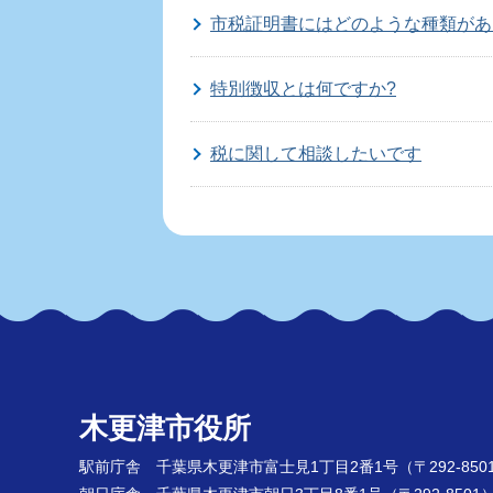
市税証明書にはどのような種類があ
特別徴収とは何ですか?
税に関して相談したいです
市税を銀行やコンビニで納付すると
市税を納付できる場所を教えてくだ
市税の納付方法を教えてください
市税の納期を教えてください
木更津市役所
駅前庁舎 千葉県木更津市富士見1丁目2番1号
（〒292-850
市税をコンビニで納付することはで