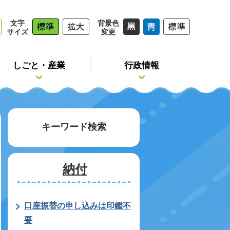
文字
背景色
サイズ
変更
しごと・産業
行政情報
キーワード検索
納付
口座振替の申し込みは印鑑不
要