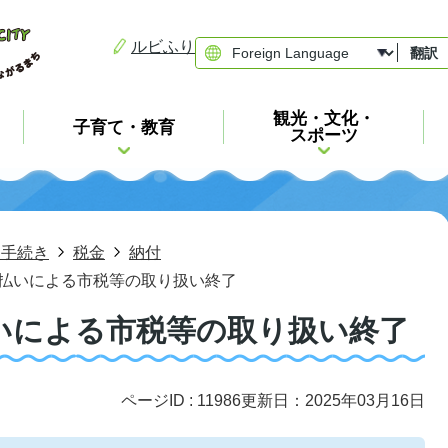
ルビふり
翻訳
観光・文化・
子育て・教育
スポーツ
・手続き
税金
納付
求書払いによる市税等の取り扱い終了
書払いによる市税等の取り扱い終了
ページID :
11986
更新日：2025年03月16日