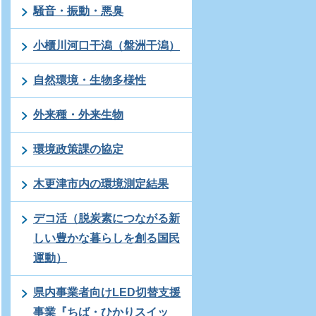
騒音・振動・悪臭
小櫃川河口干潟（盤洲干潟）
自然環境・生物多様性
外来種・外来生物
環境政策課の協定
木更津市内の環境測定結果
デコ活（脱炭素につながる新
しい豊かな暮らしを創る国民
運動）
県内事業者向けLED切替支援
事業『ちば・ひかりスイッ