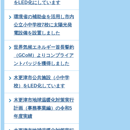
をLED化にしています
環境省の補助金を活用し市内
公立小中学校7校に太陽光発
電設備を設置しました
世界気候エネルギー首長誓約
（GCoM）よりコンプライア
ントバッジを獲得しました
木更津市公共施設（小中学
校）をLED化しています
木更津市地球温暖化対策実行
計画（事務事業編）の令和5
年度実績