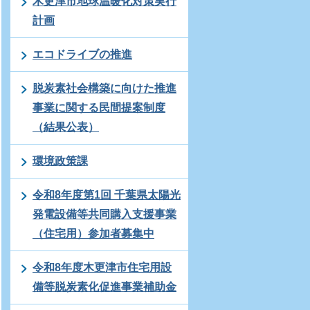
木更津市地球温暖化対策実行
計画
エコドライブの推進
脱炭素社会構築に向けた推進
事業に関する民間提案制度
（結果公表）
環境政策課
令和8年度第1回 千葉県太陽光
発電設備等共同購入支援事業
（住宅用）参加者募集中
令和8年度木更津市住宅用設
備等脱炭素化促進事業補助金