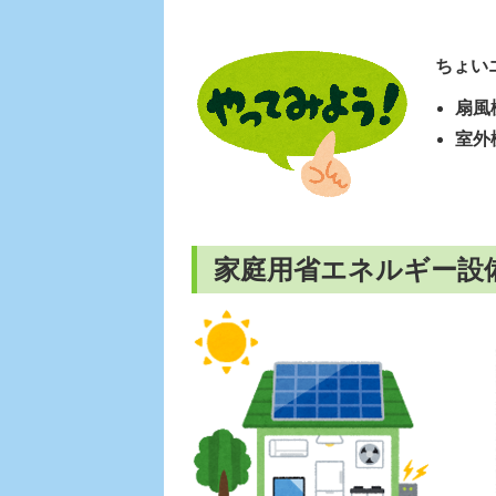
ちょい
扇風
室外
家庭用省エネルギー設