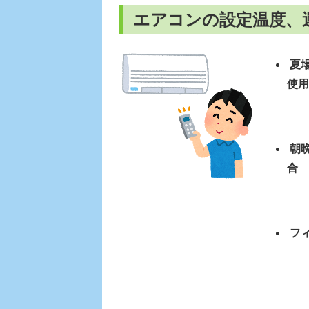
エアコンの設定温度、
夏場
使用
朝晩
合
フィ