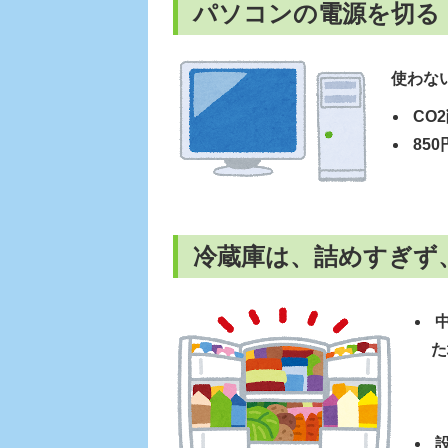
パソコンの電源を切る
使わな
CO2
85
冷蔵庫は、詰めすぎず
中
た
設