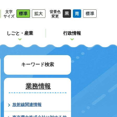
文字
背景色
サイズ
変更
しごと・産業
行政情報
キーワード検索
業務情報
放射線関連情報