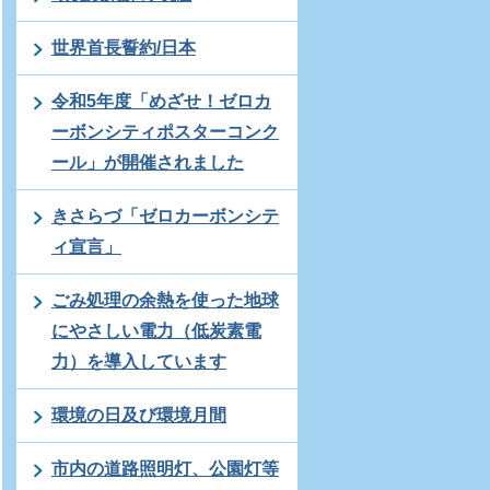
世界首長誓約/日本
令和5年度「めざせ！ゼロカ
ーボンシティポスターコンク
ール」が開催されました
きさらづ「ゼロカーボンシテ
ィ宣言」
ごみ処理の余熱を使った地球
にやさしい電力（低炭素電
力）を導入しています
環境の日及び環境月間
市内の道路照明灯、公園灯等