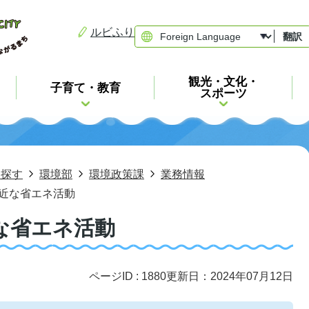
ルビふり
翻訳
観光・文化・
子育て・教育
スポーツ
ら探す
環境部
環境政策課
業務情報
近な省エネ活動
な省エネ活動
ページID :
1880
更新日：2024年07月12日