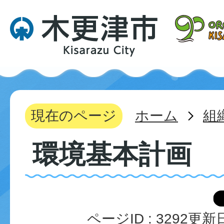
現在のページ
ホーム
組
環境基本計画
ページID :
3292
更新日