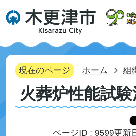
現在のページ
ホーム
組
火葬炉性能試験
ページID :
9599
更新日