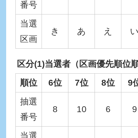
番号
当選
き
あ
え
区画
区分(1)当選者（区画優先順位
順位
6位
7位
8位
9
抽選
8
10
6
9
番号
当選