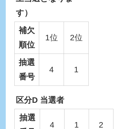
す）
補欠
1位
2位
順位
抽選
4
1
番号
区分D 当選者
抽選
4
1
2