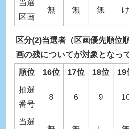
当選
無
無
無
区画
区分(2)当選者（区画優先順位
画の残についてが対象となっ
順位
16位
17位
18位
19
抽選
8
6
9
1
番号
当選
無
無
し