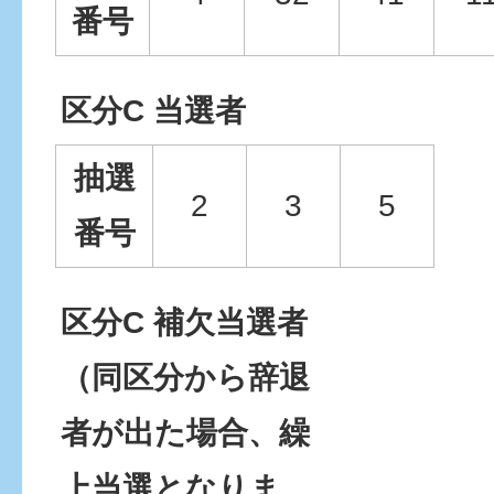
番号
区分C 当選者
抽選
2
3
5
番号
区分C 補欠当選者
（同区分から辞退
者が出た場合、繰
上当選となりま