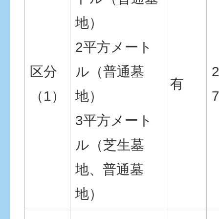
地）
2平方メート
区分
ル（普通墓
有
（1）
地）
3平方メート
ル（芝生墓
地、普通墓
地）