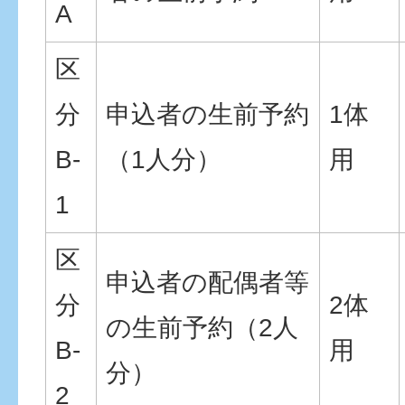
A
区
分
申込者の生前予約
1体
B-
（1人分）
用
1
区
申込者の配偶者等
分
2体
の生前予約（2人
B-
用
分）
2