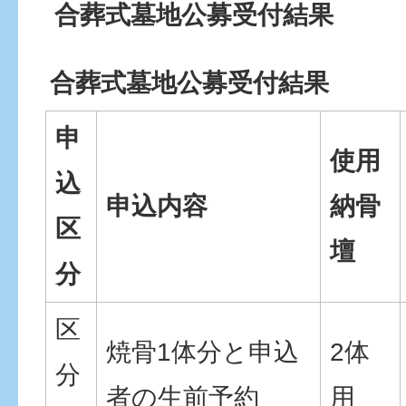
合葬式墓地公募受付結果
合葬式墓地公募受付結果
申
使用
込
申込内容
納骨
区
壇
分
区
焼骨1体分と申込
2体
分
者の生前予約
用