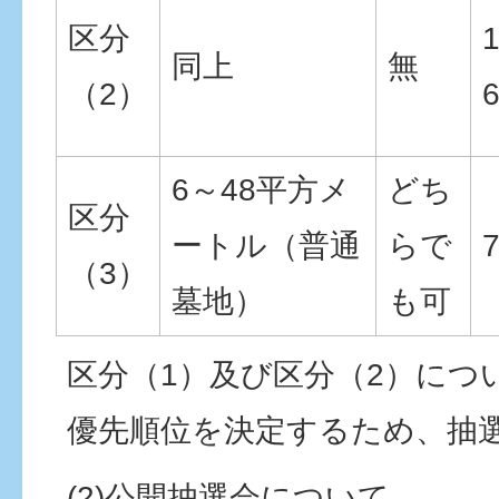
区分
同上
無
（2）
6～48平方メ
どち
区分
ートル（普通
らで
（3）
墓地）
も可
区分（1）及び区分（2）につ
優先順位を決定するため、抽
(2)公開抽選会について