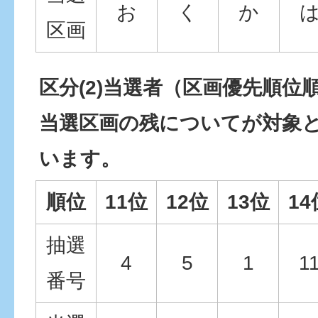
お
く
か
区画
区分(2)当選者（区画優先順位
当選区画の残についてが対象
います。
順位
11位
12位
13位
14
抽選
4
5
1
1
番号