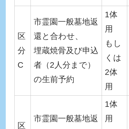
1体
市霊園一般墓地返
用
区
還と合わせ、
もし
分
埋蔵焼骨及び申込
くは
C
者（2人分まで）
2体
の生前予約
用
1体
市霊園一般墓地返
用
区