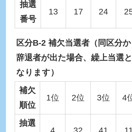
抽選
13
17
24
2
番号
区分B-2 補欠当選者（同区分
辞退者が出た場合、繰上当選
なります）
補欠
1位
2位
3位
4
順位
抽選
4
32
41
1