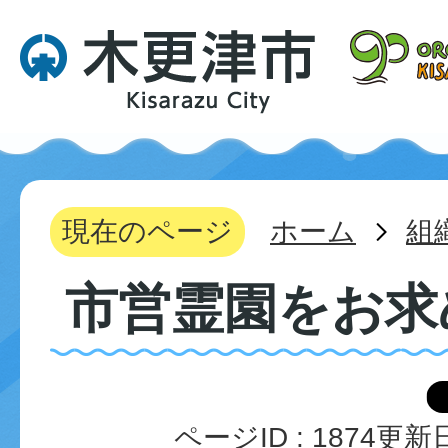
現在のページ
ホーム
組
市営霊園をお求
ページID :
1874
更新日