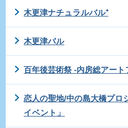
木更津ナチュラルバル⁺
木更津バル
百年後芸術祭 ‐内房総アート
恋人の聖地/中の島大橋プロ
イベント」