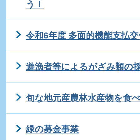
う！
令和6年度 多面的機能支払
遊漁者等によるがざみ類の
旬な地元産農林水産物を食
緑の募金事業